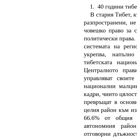
1.
40 години тибе
В стария Тибет, 
разпространени, н
човешко право за 
политически права.
системата на реги
укрепва, напълн
тибетската нацио
Централното прав
управляват своите
национални малцин
кадри, чиито цялост
превръщат в основн
целия район към из
66.6% от общия 
автономния район
отговорни длъжност