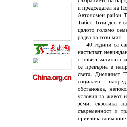
Събранието на наро
и председател на П
Автономен район Ти
Тибет. Този ден е 
цялото голямо сем
радва на този миг.
40 години са са
настъпват невижда
остави тъмнината за
се превърна в напр
света. Днешният Т
социален напред
обстановка, непок
условия за живот и
земи, екзотика н
съвременност и тр
привлича вниманието