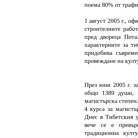
поема 80% от трафик
1 август 2005 г., о
строителните рабо
пред двореца Пота
характерните за ти
придобива съвреме
провеждане на култ
През юни 2005 г. з
общо 1389 души, 
магистърска степен
4 курса за магистъ
Днес в Тибетския у
вече се е превър
традиционна култ