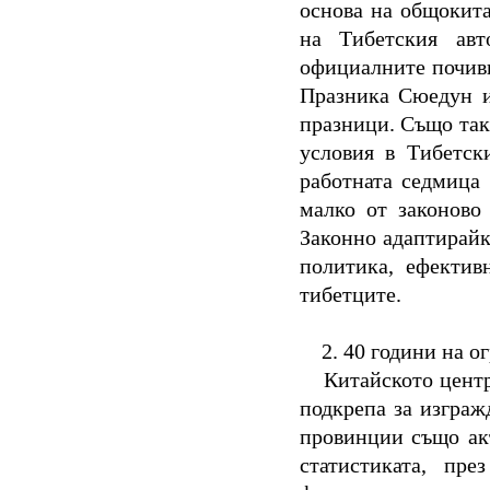
основа на общокит
на Тибетския ав
официалните почивн
Празника Сюедун и
празници. Също так
условия в Тибетск
работната седмица 
малко от законово
Законно адаптирайк
политика, ефектив
тибетците.
2.
40 години на о
Китайското центр
подкрепа за изграж
провинции също ак
статистиката, пр