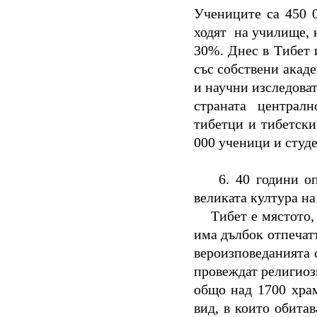
Учениците са 450 
ходят
на училище, 
30%. Днес в Тибет 
със собствени акад
и научни изследоват
страната
централн
тибетци и тибетски
000 ученици и студ
6.
40 години о
великата култура н
Тибет е мястото,
има дълбок отпечатъ
вероизповеданията 
провеждат религиоз
общо над 1700 храм
вид, в които обита