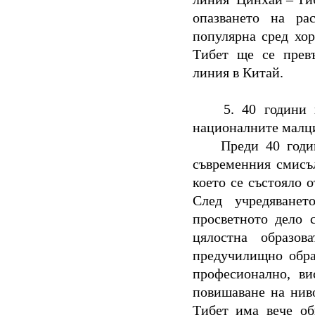
опазването на ра
популярна сред хор
Тибет ще се превъ
линия в Китай.
5.
40 години 
националните малц
Преди 40 годи
съвременния смисъ
което се състояло 
След учредяване
просветното дело 
цялостна образов
предучилищно обра
професионално, ви
повишаване на ниво
Тибет има вече об