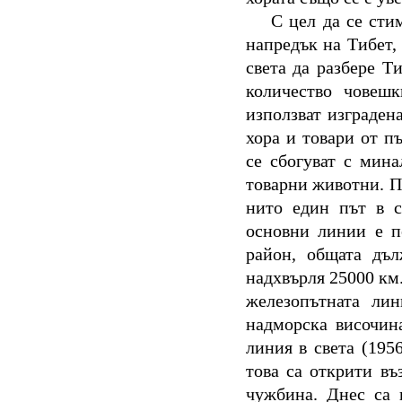
С цел да се сти
напредък на Тибет, 
света да разбере Т
количество човешк
използват изграден
хора и товари от 
се сбогуват с мина
товарни животни. П
нито един път в с
основни линии е п
район, общата дъл
надхвърля 25000 км
железопътната ли
надморска височин
линия в света (195
това са открити в
чужбина. Днес са 