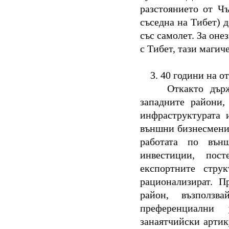
разстоянието от Ч
съседна на Тибет) д
със самолет. За оне
с Тибет, тази магич
3.
40 години на о
Откакто държ
западните райони,
инфраструктурата 
външни бизнесмени 
работата по вън
инвестиции, пос
експортните стру
рационализират. П
район, възполз
преференциални 
занаятчийски артик