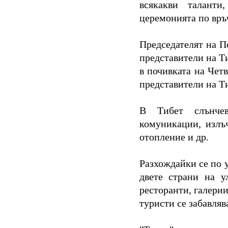
всякакви таланти
церемонията по връч
Председателят на П
представители на Т
в почивката на Чет
представители на Т
В Тибет слънчев
комуникации, излъч
отопление и др.
Разхождайки се по у
двете страни на у
ресторанти, галери
туристи се забавляв