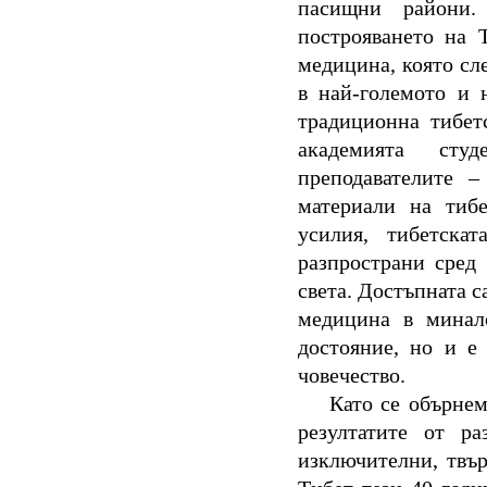
пасищни райони.
построяването на 
медицина, която сл
в най-големото и 
традиционна тибет
академията сту
преподавателите –
материали на тибе
усилия, тибетска
разпространи сред
света. Достъпната 
медицина в минал
достояние, но и е
човечество.
Като се обърнем
резултатите от р
изключителни, твър