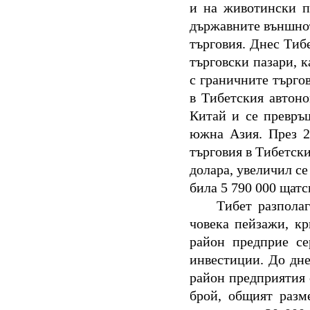
и на животински п
държавните външнот
търговия. Днес Тиб
търговски пазари, к
с граничните търго
в Тибетския автон
Китай и се превръ
южна Азия. През 2
търговия в Тибетск
долара, увеличил се 
била 5 790 000 щатс
Тибет разпола
човека пейзажи, к
район предприе се
инвестиции. До дне
район предприятия 
брой, общият разм