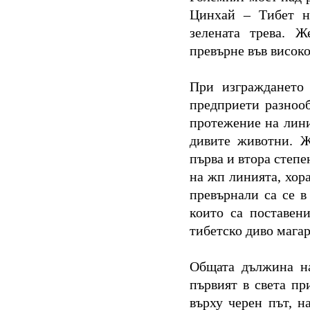
Цинхай – Тибет н
зелената трева. 
превърне във висок
При изграждането
предприети разнооб
протежение на лини
дивите животни. Ж
първа и втора степе
на жп линията, хор
превърнали са се в
които са поставен
тибетско диво магар
Общата дължина на
първият в света пр
върху черен път, н