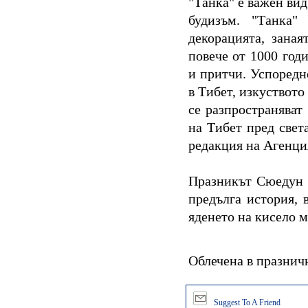
"Танка" е важен вид
будизъм. "Танка" 
декорацията, заная
повече от 1000 год
и притчи. Успоредн
в Тибет, изкуството 
се разпространяват
на Тибет пред свет
редакция на Агенци
Празникът Сюедун 
предълга история, 
яденето на кисело м
Облечена в празнич
Suggest To A Friend