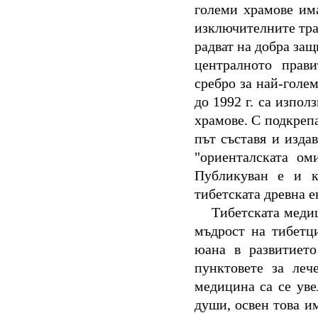
големи храмове им
изключителните тра
радват на добра защ
централното прави
сребро за най-голем
до 1992 г. са изпо
храмове. С подкреп
път съставя и издав
"ориенталската ом
Публикуван е и к
тибетската древна 
Тибетската меди
мъдрост на тибетц
юана в развитието
пунктовете за леч
медицина са се уве
души, освен това и