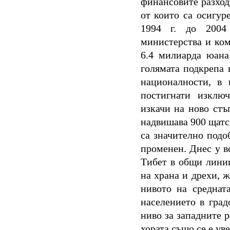
финансовите разход
от които са осигур
1994 г. до 2004 
министерства и ко
6.4 милиарда юана
голямата подкрепа 
националности, в 
постигнати изключ
изкачи на ново стъ
надвишава 900 щатс
са значително подо
променен. Днес у 
Тибет в общи линии
на храна и дрехи, ж
нивото на среднат
населението в град
ниво за западните 
хората също се е ув