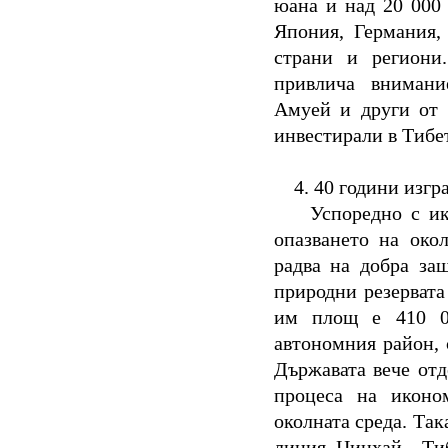
юана и над 20 000
Япония, Германия,
страни и региони
привлича внимани
Амуей и други от 
инвестирали в Тибет
4.
40 години изгр
Успоредно с ик
опазването на окол
радва на добра за
природни резервата
им площ е 410 0
автономния район, 
Държавата вече от
процеса на иконо
околната среда. Та
линия
Цинхай – Тиб