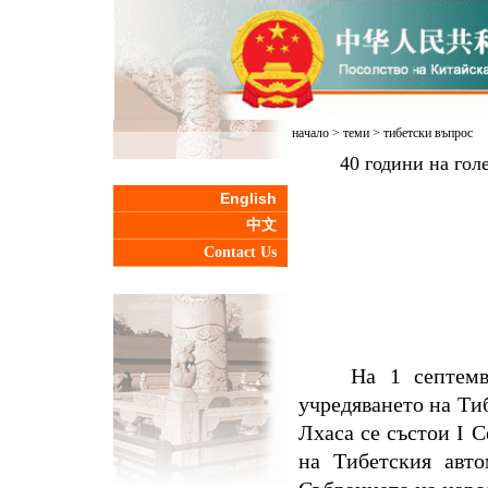
начало
>
теми
>
тибетски въпрос
40 години на гол
English
中文
Contact Us
На 1 септемв
учредяването на Тиб
Лхаса се състои I 
на Тибетския авт