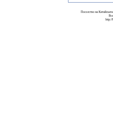
Посолство на Китайската
Вси
http:/