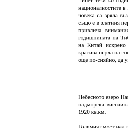
Тибет тези 40 годи
националностите в 
човека са зряла въ
също е в златния пе
привлича внимани
годишнината на Ти
на Китай искрено 
красива перла на сн
още по-сияйно, да у
Небесното езеро На
надморска височина
1920 кв.км.
Големият мост над р