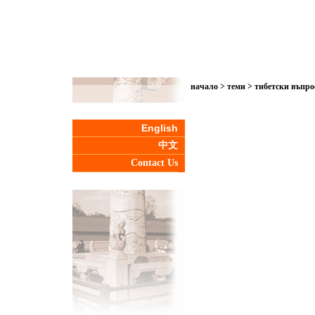
начало
>
теми
>
тибетски въпро
English
中文
Contact Us