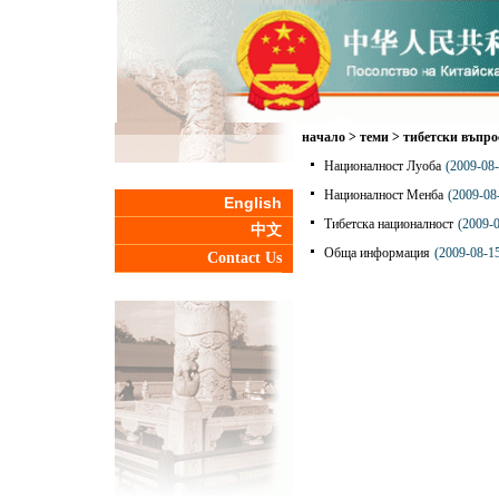
начало
>
теми
>
тибетски въпро
Националност Луоба
(2009-08-
Националност Менба
(2009-08
English
Тибетска националност
(2009-
中文
Обща информация
(2009-08-1
Contact Us