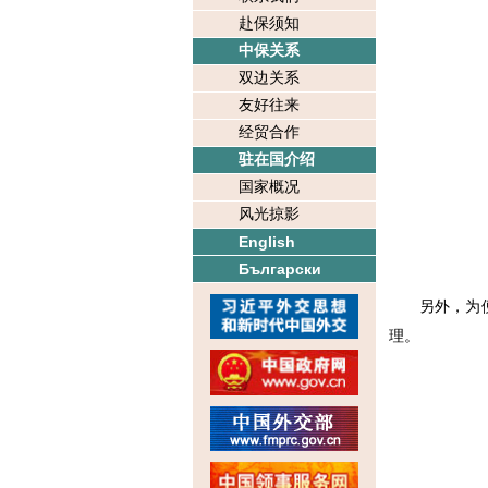
赴保须知
中保关系
双边关系
友好往来
经贸合作
驻在国介绍
国家概况
风光掠影
English
Български
另外，为
理。