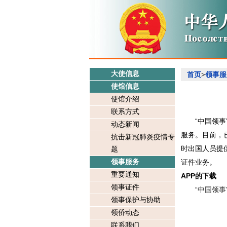
大使信息
首页
>
领事服
使馆信息
使馆介绍
联系方式
“中国领
动态新闻
服务。目前，
抗击新冠肺炎疫情专
时出国人员提
题
领事服务
证件业务。
重要通知
APP的下载
领事证件
“中国领事”
领事保护与协助
领侨动态
联系我们